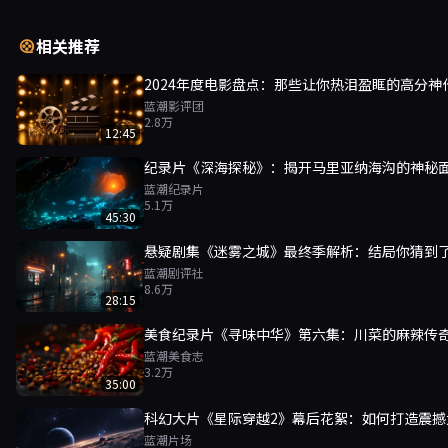
相关推荐
2024年度电影盘点：那些让你热泪盈眶的高分神
蓝潮影评团
2.8万
12:45
纪录片《深海探秘》：揭开马里亚纳海沟的神秘
蓝潮纪录片
5.1万
45:30
悬疑剧集《迷雾之城》最终季解析：结局你猜到
蓝潮剧评社
8.6万
28:15
美食纪录片《寻味中华》第六集：川菜的麻辣传
蓝潮美食志
3.2万
35:00
科幻大片《星际穿越2》幕后花絮：如何打造震撼
蓝潮片场