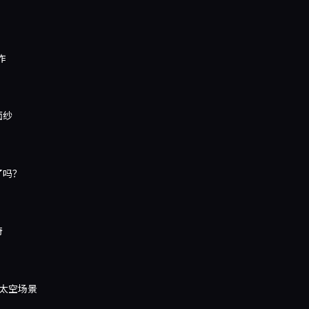
作
面纱
了吗？
奇
太空场景