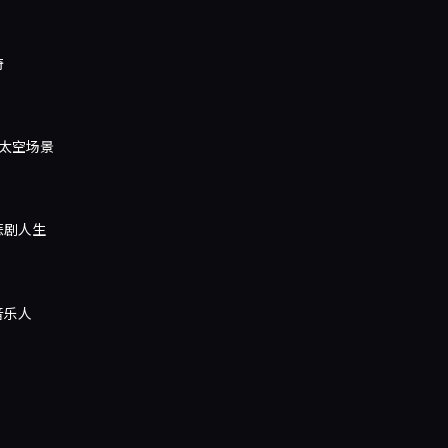
奇
太空场景
悲剧人生
音乐人