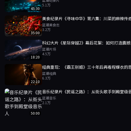
蓝潮纪录片
5.1万
45:30
美食纪录片《寻味中华》第六集：川菜的麻辣传
蓝潮美食志
3.2万
35:00
科幻大片《星际穿越2》幕后花絮：如何打造震撼
蓝潮片场
4.5万
18:20
经典重现：《霸王别姬》三十年后再看程蝶衣的
蓝潮经典
6.3万
22:10
音乐纪录片《民谣之路》：从街头歌手到殿堂级
蓝潮音乐
2.1万
50:00