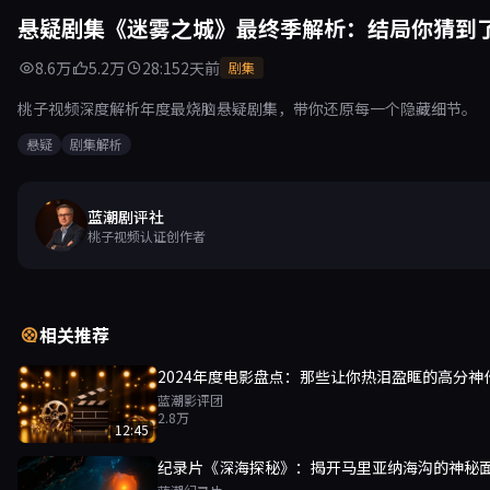
悬疑剧集《迷雾之城》最终季解析：结局你猜到
8.6万
5.2万
28:15
2天前
剧集
桃子视频深度解析年度最烧脑悬疑剧集，带你还原每一个隐藏细节。
悬疑
剧集解析
蓝潮剧评社
桃子视频认证创作者
相关推荐
2024年度电影盘点：那些让你热泪盈眶的高分神
蓝潮影评团
2.8万
12:45
纪录片《深海探秘》：揭开马里亚纳海沟的神秘